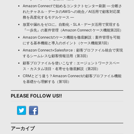
Amazon Connectで始めるコンタクトセンター刷新 ― 分断さ
れたチャネル・データのAWSへの統合／AI活用で顧客対応業
務を高度化するモデルケース ―
放置や漏れをゼロに。自動化・SLA・データ活用で実現する
『一歩先』の案件管理（Amazon Connect ケース機能第2回）
Amazon Connectのケース機能を徹底解説：案件管理を可能
にする基本機能と導入のポイント（ケース機能第1回）
Amazon Connect×Salesforce：顧客プロファイル統合で実現
するシームレスな顧客情報活用（第3回）
顧客プロファイルを使いこなす：エージェントワークスペー
ス・カスタム項目・名寄せを徹底解説（第2回）
CRMとどう違う？Amazon Connectの顧客プロファイル機能
を基礎から理解する（第1回）
PLEASE FOLLOW US!!
アーカイブ