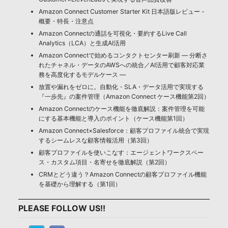
Amazon Connect Customer Starter Kit 日本語版レビュー -
概要・特長・注意点
Amazon Connectの通話を可視化・要約するLive Call
Analytics（LCA）と生成AI活用
Amazon Connectで始めるコンタクトセンター刷新 ― 分断さ
れたチャネル・データのAWSへの統合／AI活用で顧客対応業
務を高度化するモデルケース ―
放置や漏れをゼロに。自動化・SLA・データ活用で実現する
『一歩先』の案件管理（Amazon Connect ケース機能第2回）
Amazon Connectのケース機能を徹底解説：案件管理を可能
にする基本機能と導入のポイント（ケース機能第1回）
Amazon Connect×Salesforce：顧客プロファイル統合で実現
するシームレスな顧客情報活用（第3回）
顧客プロファイルを使いこなす：エージェントワークスペー
ス・カスタム項目・名寄せを徹底解説（第2回）
CRMとどう違う？Amazon Connectの顧客プロファイル機能
を基礎から理解する（第1回）
PLEASE FOLLOW US!!