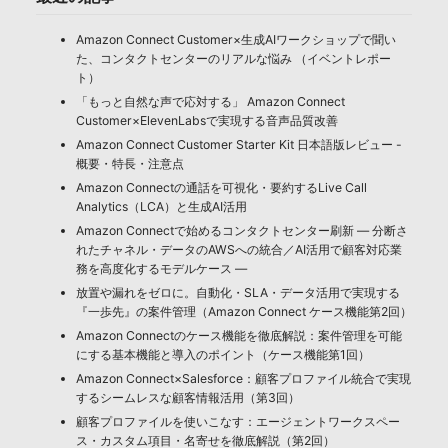
Amazon Connect Customer×生成AIワークショップで聞い
た、コンタクトセンターのリアルな悩み （イベントレポー
ト）
「もっと自然な声で応対する」 Amazon Connect
Customer×ElevenLabsで実現する音声品質改善
Amazon Connect Customer Starter Kit 日本語版レビュー -
概要・特長・注意点
Amazon Connectの通話を可視化・要約するLive Call
Analytics（LCA）と生成AI活用
Amazon Connectで始めるコンタクトセンター刷新 ― 分断さ
れたチャネル・データのAWSへの統合／AI活用で顧客対応業
務を高度化するモデルケース ―
放置や漏れをゼロに。自動化・SLA・データ活用で実現する
『一歩先』の案件管理（Amazon Connect ケース機能第2回）
Amazon Connectのケース機能を徹底解説：案件管理を可能
にする基本機能と導入のポイント（ケース機能第1回）
Amazon Connect×Salesforce：顧客プロファイル統合で実現
するシームレスな顧客情報活用（第3回）
顧客プロファイルを使いこなす：エージェントワークスペー
ス・カスタム項目・名寄せを徹底解説（第2回）