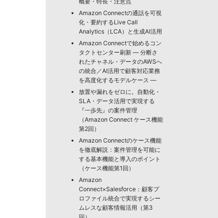
概要・特長・注意点
Amazon Connectの通話を可視
化・要約するLive Call
Analytics（LCA）と生成AI活用
Amazon Connectで始めるコン
タクトセンター刷新 ― 分断さ
れたチャネル・データのAWSへ
の統合／AI活用で顧客対応業務
を高度化するモデルケース ―
放置や漏れをゼロに。自動化・
SLA・データ活用で実現する
『一歩先』の案件管理
（Amazon Connect ケース機能
第2回）
Amazon Connectのケース機能
を徹底解説：案件管理を可能に
する基本機能と導入のポイント
（ケース機能第1回）
Amazon
Connect×Salesforce：顧客プ
ロファイル統合で実現するシー
ムレスな顧客情報活用（第3
回）