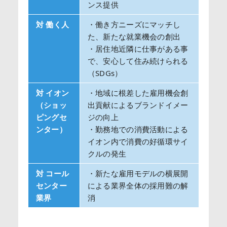
ンス提供
対 働く人
・働き方ニーズにマッチし
た、新たな就業機会の創出
・居住地近隣に仕事がある事
で、安心して住み続けられる
（SDGs）
対 イオン
・地域に根差した雇用機会創
（ショッ
出貢献によるブランドイメー
ピングセ
ジの向上
ンター）
・勤務地での消費活動による
イオン内で消費の好循環サイ
クルの発生
対 コール
・新たな雇用モデルの横展開
センター
による業界全体の採用難の解
業界
消